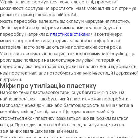
Україні ж лише формується, хоча кількість підприємств і
можливості сортування зростають. Plast Mold активно підтримує
розвиток таких рішень у нашій країні.
Якість переробки залежить від складу й маркування пластику.
Лише вироби з відповідними символами реально йдуть на
переробку. Наприклад,
пластикові стакани
чи контейнери
можуть перероблятися, тоді як змішані або пофарбовані
матеріали часто залишаються на полігонах на сотні років.
У світі застосовують інноваційні технології: хімічний recycling, що
розкладає полімери на молекулярному рівні, та термічну
переробку, яка перетворює відходи на паливо. Вони відкривають
нові перспективи, але потребують значних інвестицій і державної
підтримки.
Міфи про утилізацію пластику
Навколо теми пластмасової тари існує багато міфів. Один із
найпоширеніших — що будь-який пластик можна переробити.
Насправді через домішки або багатошаровість значна частина
виробів утилізації не підлягає. Ще один поширений міф
стосується еко- пластику: вважається, що він розкладається
всюди. Проте для цього необхідні спеціальні умови, яких на
звичайних звалищах зазвичай немає.
Також існує уявлення, що утилізація пластику повністю вирішує