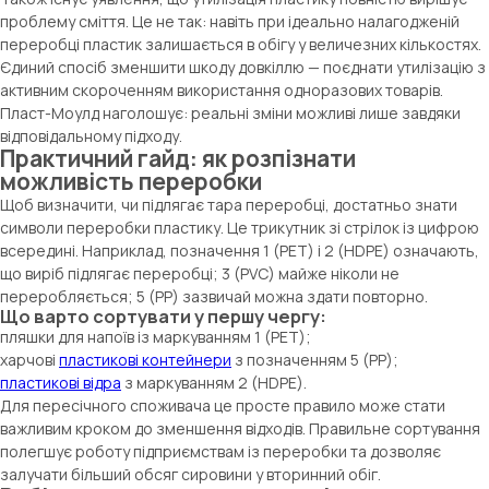
проблему сміття. Це не так: навіть при ідеально налагодженій
переробці пластик залишається в обігу у величезних кількостях.
Єдиний спосіб зменшити шкоду довкіллю — поєднати утилізацію з
активним скороченням використання одноразових товарів.
Пласт-Моулд наголошує: реальні зміни можливі лише завдяки
відповідальному підходу.
Практичний гайд: як розпізнати
можливість переробки
Щоб визначити, чи підлягає тара переробці, достатньо знати
символи переробки пластику. Це трикутник зі стрілок із цифрою
всередині. Наприклад, позначення 1 (PET) і 2 (HDPE) означають,
що виріб підлягає переробці; 3 (PVC) майже ніколи не
переробляється; 5 (PP) зазвичай можна здати повторно.
Що варто сортувати у першу чергу:
пляшки для напоїв із маркуванням 1 (PET);
харчові
пластикові контейнери
з позначенням 5 (PP);
пластикові відра
з маркуванням 2 (HDPE).
Для пересічного споживача це просте правило може стати
важливим кроком до зменшення відходів. Правильне сортування
полегшує роботу підприємствам із переробки та дозволяє
залучати більший обсяг сировини у вторинний обіг.