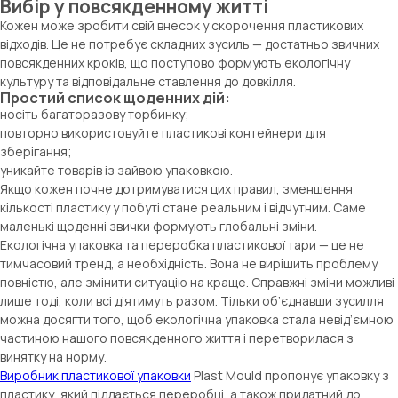
Вибір у повсякденному житті
Кожен може зробити свій внесок у скорочення пластикових
відходів. Це не потребує складних зусиль — достатньо звичних
повсякденних кроків, що поступово формують екологічну
культуру та відповідальне ставлення до довкілля.
Простий список щоденних дій:
носіть багаторазову торбинку;
повторно використовуйте пластикові контейнери для
зберігання;
уникайте товарів із зайвою упаковкою.
Якщо кожен почне дотримуватися цих правил, зменшення
кількості пластику у побуті стане реальним і відчутним. Саме
маленькі щоденні звички формують глобальні зміни.
Екологічна упаковка та переробка пластикової тари — це не
тимчасовий тренд, а необхідність. Вона не вирішить проблему
повністю, але змінити ситуацію на краще. Справжні зміни можливі
лише тоді, коли всі діятимуть разом. Тільки об’єднавши зусилля
можна досягти того, щоб екологічна упаковка стала невід’ємною
частиною нашого повсякденного життя і перетворилася з
винятку на норму.
Виробник пластикової упаковки
Plast Mould пропонує упаковку з
пластику, який піддається переробці, а також придатний до