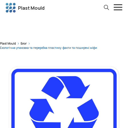
Plast Mould
Plast Mould
Блог
Екологічна упаковка та переробка пластику: факти та поширені міфи