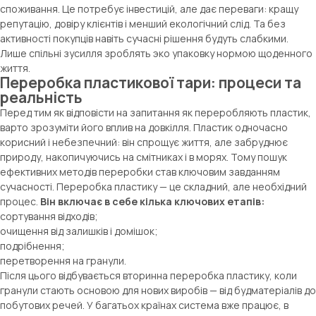
споживання. Це потребує інвестицій, але дає переваги: кращу
репутацію, довіру клієнтів і менший екологічний слід. Та без
активності покупців навіть сучасні рішення будуть слабкими.
Лише спільні зусилля зроблять эко упаковку нормою щоденного
життя.
Переробка пластикової тари: процеси та
реальність
Перед тим як відповісти на запитання як переробляють пластик,
варто зрозуміти його вплив на довкілля. Пластик одночасно
корисний і небезпечний: він спрощує життя, але забруднює
природу, накопичуючись на смітниках і в морях. Тому пошук
ефективних методів переробки став ключовим завданням
сучасності. Переробка пластику — це складний, але необхідний
процес.
Він включає в себе кілька ключових етапів:
сортування відходів;
очищення від залишків і домішок;
подрібнення;
перетворення на гранули.
Після цього відбувається вторинна переробка пластику, коли
гранули стають основою для нових виробів — від будматеріалів до
побутових речей. У багатьох країнах система вже працює, в