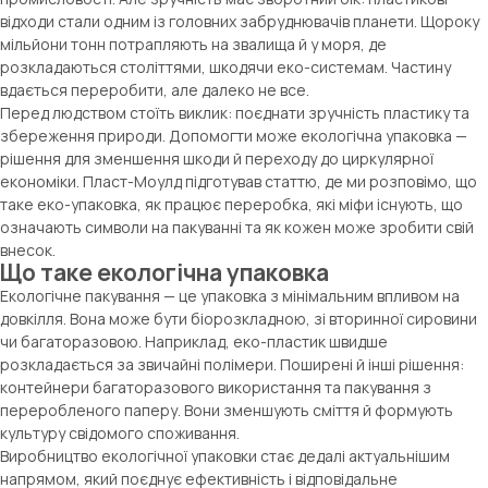
відходи стали одним із головних забруднювачів планети. Щороку
мільйони тонн потрапляють на звалища й у моря, де
розкладаються століттями, шкодячи еко-системам. Частину
вдається переробити, але далеко не все.
Перед людством стоїть виклик: поєднати зручність пластику та
збереження природи. Допомогти може екологічна упаковка —
рішення для зменшення шкоди й переходу до циркулярної
економіки. Пласт-Моулд підготував статтю, де ми розповімо, що
таке еко-упаковка, як працює переробка, які міфи існують, що
означають символи на пакуванні та як кожен може зробити свій
внесок.
Що таке екологічна упаковка
Екологічне пакування — це упаковка з мінімальним впливом на
довкілля. Вона може бути біорозкладною, зі вторинної сировини
чи багаторазовою. Наприклад, еко-пластик швидше
розкладається за звичайні полімери. Поширені й інші рішення:
контейнери багаторазового використання та пакування з
переробленого паперу. Вони зменшують сміття й формують
культуру свідомого споживання.
Виробництво екологічної упаковки стає дедалі актуальнішим
напрямом, який поєднує ефективність і відповідальне