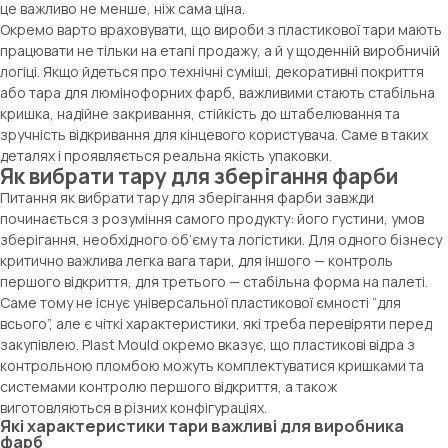
це важливо не менше, ніж сама ціна.
Окремо варто враховувати, що вироби з пластикової тари мають
працювати не тільки на етапі продажу, а й у щоденній виробничій
логіці. Якщо йдеться про технічні суміші, декоративні покриття
або тара для люмінофорних фарб, важливими стають стабільна
кришка, надійне закривання, стійкість до штабелювання та
зручність відкривання для кінцевого користувача. Саме в таких
деталях і проявляється реальна якість упаковки.
Як вибрати тару для зберігання фарби
Питання як вибрати тару для зберігання фарби завжди
починається з розуміння самого продукту: його густини, умов
зберігання, необхідного об’єму та логістики. Для одного бізнесу
критично важлива легка вага тари, для іншого — контроль
першого відкриття, для третього — стабільна форма на палеті.
Саме тому не існує універсальної пластикової ємності “для
всього”, але є чіткі характеристики, які треба перевіряти перед
закупівлею. Plast Mould окремо вказує, що пластикові відра з
контрольною пломбою можуть комплектуватися кришками та
системами контролю першого відкриття, а також
виготовляються в різних конфігураціях.
Які характеристики тари важливі для виробника
фарб