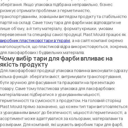
зберігання. Якщо упаковка підібрана неправильно, бізнес
ризикує отримати проблеми з герметичністю,
транспортуванням, зовнішнім виглядом продукту та стабільністю
партій на складі. Саме тому тара для фарби має відповідати не
лише об’єму, а й типу матеріалу, формату кришки, умовам
перевезення та специфіці самої продукції. Plast Mould працює як
виробник пластикової тари в Україні
, а на сайті компанії окремо
наголошується, що пластикові відра використовуються, зокрема,
для лакофарбових і будівельних матеріалів.
Чому вибір тари для фарби впливає на
якість продукту
Для лакофарбової продукції упаковка повинна виконувати одразу
кілька функцій: зберігати вміст, витримувати транспортування,
бути зручною для фасування та працювати на презентацію
товару. Саме тому пластикова упаковка для лакофарбових
матеріалів має підбиратися з урахуванням міцності,
герметичності та сумісності з продуктом. На головній сторінці
Plast Mould прямо зазначено, що кожен тип тари виготовляється
з урахуванням вимог до безпечності, міцності й герметичності, а
асортимент може адаптуватися за кольорами, матеріалами та
розмірами. Для компаній, які шукають виробник тари для фарб,