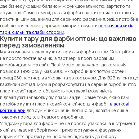
дає бізнесу кращий баланс між функціональністю, вартістю та
зручністю. Саме тому відра для фарби пластикові часто стають
практичнішим рішенням для серійного фасування. Якщо потрібне
глибше пояснення, доречно використовувати
порівняння видів
тари: сильні та слабкі сторони
.
Купити тару для фарби оптом: що важливо
перед замовленням
Коли компанія планує купити тару для фарби оптом, їй потрібен
не просто постачальник, а партнер із прогнозованим
виробництвом. На сайті Plast Mould зазначено, що компанія
працює з 1992 року, має 5000 м² виробничих потужностей і
понад 250 партнерів в Україні та за кордоном. Для B2B-клієнта це
важливий сигнал: можна розраховувати на серійне виробництво
пластикової тари, стабільність поставок і можливість
підлаштувати упаковку під власні задачі. Саме тому, якщо вам
потрібно купити пластиковий контейнер для фарб,
пласткові
контейнери
для суміжних рішень, логічно оцінювати не лише
товарну позицію, а й самого виробника.
У підсумку тара для фарб — це не просто упаковка, а інструмент,
який впливає на зберігання, транспортування, фасування і
сприйняття продукту. Якщо бізнес підходить до вибору