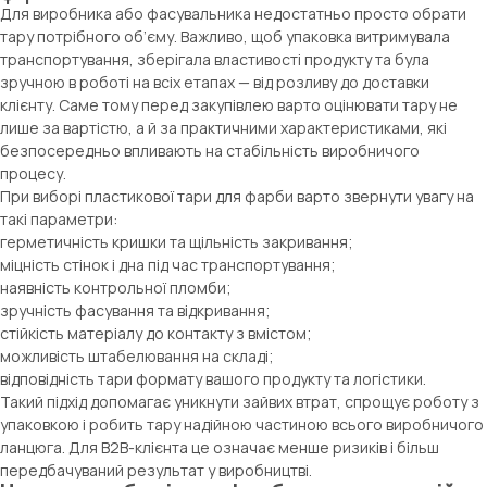
Для виробника або фасувальника недостатньо просто обрати
тару потрібного об’єму. Важливо, щоб упаковка витримувала
транспортування, зберігала властивості продукту та була
зручною в роботі на всіх етапах — від розливу до доставки
клієнту. Саме тому перед закупівлею варто оцінювати тару не
лише за вартістю, а й за практичними характеристиками, які
безпосередньо впливають на стабільність виробничого
процесу.
При виборі пластикової тари для фарби варто звернути увагу на
такі параметри:
герметичність кришки та щільність закривання;
міцність стінок і дна під час транспортування;
наявність контрольної пломби;
зручність фасування та відкривання;
стійкість матеріалу до контакту з вмістом;
можливість штабелювання на складі;
відповідність тари формату вашого продукту та логістики.
Такий підхід допомагає уникнути зайвих втрат, спрощує роботу з
упаковкою і робить тару надійною частиною всього виробничого
ланцюга. Для B2B-клієнта це означає менше ризиків і більш
передбачуваний результат у виробництві.