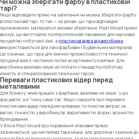
Чи можна зберігати фарбу в пластиковій
тарі?
Якщо відповідати прямо на запитання чи можна зберігати фарбу
в пластиковій тарі, то так — за умови, що тара відповідає
призначенню, матеріалу й умовам зберігання. Plast Mould прямо
вказує, що виготовляє поліпропіленове пакування для харчових
продуктів і побутової хімії, а
пластикові відра від виробника
використовуються для лакофарбових і будівельних матеріалів.
Це означає, що тара для хімічної промисловості та технічної
продукції вже є частиною логіки асортименту компанії. Для
виробника важливо лише не плутати стандартну побутову
ємність зі спеціалізованою технічною тарою.
Переваги пластикових відер перед
металевими
Для бізнесу, який працює з фарбами, важливе не лише “у що
фасувати”, а й “чому саме так”. Якщо говорити про переваги
пластикових відер перед металевими, то пластик виграє за
вагою, гнучкістю у виробництві, варіативністю форм і зручністю
брендування.
У блозі Plast Mould про порівняння упаковки прямо
зазначається, що металева тара міцна, але дорожча і схильна до
корозії без додаткового покриття, тоді як пластикова упаковка