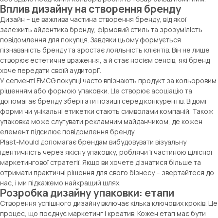
Вплив дизайну на створення бренду
Дизайн – це важлива частина створення бренду, від якої
залежить айдентика бренду, фірмовий стиль та зрозумілість
повідомлення для покупця. Завдяки цьому формується
пізнаваність бренду та зростає лояльність клієнтів. Він не лише
створює естетичне враження, а й стає носієм сенсів, які бренд
хоче передати своїй аудиторії.
У сегменті FMCG покупці часто впізнають продукт за кольоровим
рішенням або формою упаковки. Це створює асоціацію та
допомагає бренду зберігати позиції серед конкурентів. Відомі
форми чи унікальні етикетки стають символами компаній. Також
упаковка може слугувати рекламним майданчиком, де кожен
елемент підсилює повідомлення бренду.
Plast-Mould допомагає брендам вибудовувати візуальну
ідентичність через якісну упаковку, роблячи її частиною цілісної
маркетингової стратегії. Якщо ви хочете дізнатися більше та
отримати практичні рішення для свого бізнесу – звертайтеся до
нас, і ми підкажемо найкращий шлях.
Розробка дизайну упаковки: етапи
Створення успішного дизайну включає кілька ключових кроків. Це
процес, що поєднує маркетинг і креатив. Кожен етап має бути