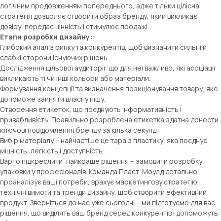
логічним продовженням попереднього, адже тільки цілісна
стратегія дозволяє створити образ бренду, який викликає
довіру, передає цінність і стимулює продажі.
Етапи розробки дизайну:
Глибокий аналіз ринку та конкурентів, щоб визначити сильні й
слабкі сторони існуючих рішень.
Дослідження цільової аудиторії: що для неї важливо, які асоціації
викликають ті чи інші кольори або матеріали.
Формування концепції та визначення позиціонування товару, яке
допоможе зайняти власну нішу.
Створення етикеток, що поєднують інформативність і
привабливість. Правильно розроблена етикетка здатна донести
ключові повідомлення бренду за кілька секунд.
Вибір матеріалу – найчастіше це тара з пластику, яка поєднує
міцність, легкість і доступність.
Варто підкреслити: найкраще рішення – замовити розробку
упаковки у професіоналів. Команда Пласт-Моулд детально
проаналізує ваші потреби, врахує маркетингову стратегію,
технічні вимоги та тренди дизайну, щоб створити ефективний
продукт. Зверніться до нас уже сьогодні – ми підготуємо для вас
рішення, що виділять ваш бренд серед конкурентів і допоможуть