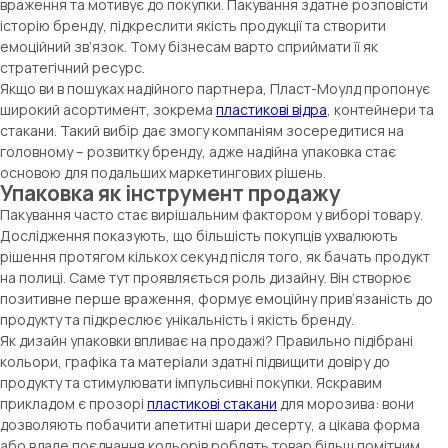
враження та мотивує до покупки. Пакування здатне розповісти
історію бренду, підкреслити якість продукції та створити
емоційний зв’язок. Тому бізнесам варто сприймати її як
стратегічний ресурс.
Якщо ви в пошуках надійного партнера, Пласт-Моулд пропонує
широкий асортимент, зокрема
пластикові відра
, контейнери та
стакани. Такий вибір дає змогу компаніям зосередитися на
головному – розвитку бренду, адже надійна упаковка стає
основою для подальших маркетингових рішень.
Упаковка як інструмент продажу
Пакування часто стає вирішальним фактором у виборі товару.
Дослідження показують, що більшість покупців ухвалюють
рішення протягом кількох секунд після того, як бачать продукт
на полиці. Саме тут проявляється роль дизайну. Він створює
позитивне перше враження, формує емоційну прив’язаність до
продукту та підкреслює унікальність і якість бренду.
Як дизайн упаковки впливає на продажі? Правильно підібрані
кольори, графіка та матеріали здатні підвищити довіру до
продукту та стимулювати імпульсивні покупки. Яскравим
прикладом є прозорі
пластикові стакани
для морозива: вони
дозволяють побачити апетитні шари десерту, а цікава форма
або вдале поєднання кольорів роблять товар більш помітним.