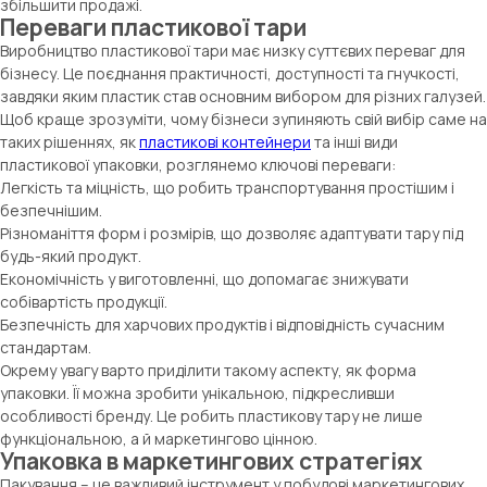
збільшити продажі.
Переваги пластикової тари
Виробництво пластикової тари має низку суттєвих переваг для
бізнесу. Це поєднання практичності, доступності та гнучкості,
завдяки яким пластик став основним вибором для різних галузей.
Щоб краще зрозуміти, чому бізнеси зупиняють свій вибір саме на
таких рішеннях, як
пластикові контейнери
та інші види
пластикової упаковки, розглянемо ключові переваги:
Легкість та міцність, що робить транспортування простішим і
безпечнішим.
Різноманіття форм і розмірів, що дозволяє адаптувати тару під
будь-який продукт.
Економічність у виготовленні, що допомагає знижувати
собівартість продукції.
Безпечність для харчових продуктів і відповідність сучасним
стандартам.
Окрему увагу варто приділити такому аспекту, як форма
упаковки. Її можна зробити унікальною, підкресливши
особливості бренду. Це робить пластикову тару не лише
функціональною, а й маркетингово цінною.
Упаковка в маркетингових стратегіях
Пакування – це важливий інструмент у побудові маркетингових