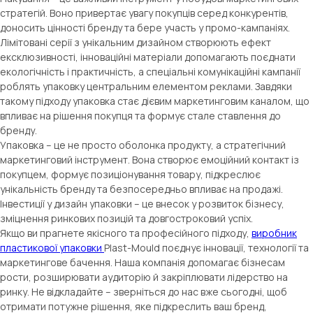
стратегій. Воно привертає увагу покупців серед конкурентів,
доносить цінності бренду та бере участь у промо-кампаніях.
Лімітовані серії з унікальним дизайном створюють ефект
ексклюзивності, інноваційні матеріали допомагають поєднати
екологічність і практичність, а спеціальні комунікаційні кампанії
роблять упаковку центральним елементом реклами. Завдяки
такому підходу упаковка стає дієвим маркетинговим каналом, що
впливає на рішення покупця та формує стале ставлення до
бренду.
Упаковка – це не просто оболонка продукту, а стратегічний
маркетинговий інструмент. Вона створює емоційний контакт із
покупцем, формує позиціонування товару, підкреслює
унікальність бренду та безпосередньо впливає на продажі.
Інвестиції у дизайн упаковки – це внесок у розвиток бізнесу,
зміцнення ринкових позицій та довгостроковий успіх.
Якщо ви прагнете якісного та професійного підходу,
виробник
пластикової упаковки
Plast-Mould поєднує інновації, технології та
маркетингове бачення. Наша компанія допомагає бізнесам
рости, розширювати аудиторію й закріплювати лідерство на
ринку. Не відкладайте – зверніться до нас вже сьогодні, щоб
отримати потужне рішення, яке підкреслить ваш бренд,