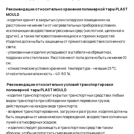
Рекомендации относительно хранения полимерной тары
PLAST
MOULD
-изделия хранят в закрытых сухих складских помещениях на
расстоянии не менее 1 м от нагревательных приборов в условиях,
исключающих воздействие агрессивных сред (кислотной, щелочной и
других), а также легковоспламеняющихся и горючих жидкостей.
Изделия должны быть защищены от прямого воздействия солнечного
света;
- упакованные изделия укладывают в штабеля на обрешетках,
поддонах или стеллажах. Расстояние от пола должно быть не менее 10
см;
- климатические условия хранения: температура – не выше 25 °С,
относительная влажность – 40-80 %.
Рекомендации относительно условий транспортировки
полимерной тары
PLAST MOULD
-изделия транспортируют в крытых транспортных средствах любым
видом транспорта при соблюдении правил перевозки грузов,
действующих на каждом виде транспорта;
- во время транспортирования, загрузки и разгрузки, изделия должны
быть защищены от механических повреждений, воздействия солнечных
лучей и атмосферных осадков;
- изделия следует размещать в транспортном средстве таким
образом, чтобы не допустить смещение или отклонение от