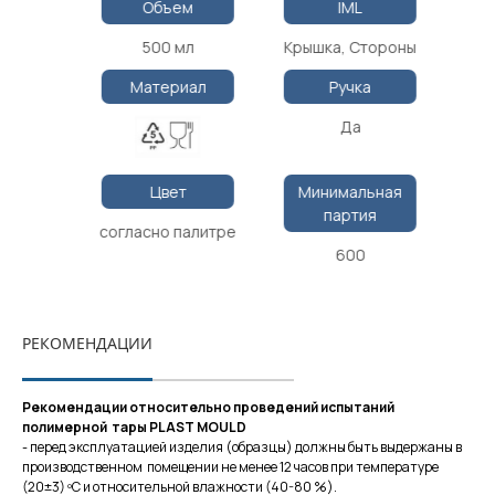
Объем
IML
500 мл
Крышка, Стороны
Материал
Ручка
Да
Цвет
Минимальная
партия
согласно палитре
600
РЕКОМЕНДАЦИИ
Рекомендации относительно проведений испытаний
полимерной тары
PLAST MOULD
- перед эксплуатацией изделия (образцы) должны быть выдержаны в
производственном помещении не менее 12 часов при температуре
(20±3) ºС и относительной влажности (40-80 %).