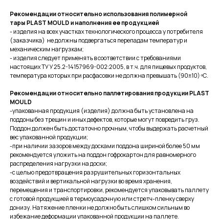
Рекомендации относительно использования полимерной
тары
PLAST MOULD
и наполнения ее продукцией
- изделия на всех участках технологического процесса у потребителя
(заказчика) не должны подвергаться перепадам температур и
механическим нагрузкам;
- изделия следует применять в соответствии с требованиями
настоящих ТУ У 25.2-14157969-002:2005, в т.ч. для пищевых продуктов,
температура которых при расфасовки не должна превышать (90±10) ºС.
Рекомендации относительно паллетирования продукции
PLAST
MOULD
-упакованная продукция (изделия) должна быть установлена на
поддоны без трещин и иных дефектов, которые могут повредить груз.
Поддон должен быть достаточно прочным, чтобы выдержать расчетный
вес упакованной продукции;
-при наличии зазоров между досками поддона шириной более 50 мм
рекомендуется уложить на поддон гофрокартон для равномерного
распределения нагрузки на доски;
-с целью предотвращения разрушительных горизонтальных
воздействий и вертикальной нагрузки во время хранения,
перемещения и транспортировки, рекомендуется упаковывать паллету
с готовой продукцией в термоусадочную или стретч-пленку сверху
донизу. Натяжение пленки не должно быть слишком сильным во
избежание деформации упакованной продукции на паллете.