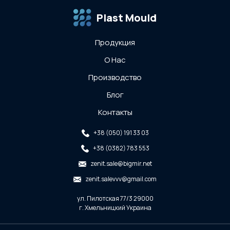
Plast Mould
Продукция
О Нас
Производство
Блог
Контакты
+38 (050) 191 33 03
+38 (0382) 783 553
zenit.sale@bigmir.net
zenit.salevvv@gmail.com
ул. Пилотская 77/3 29000
г. Хмельницкий Украина